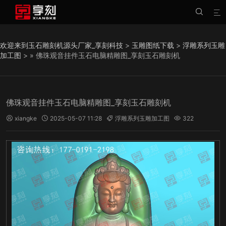


欢迎来到玉石雕刻机源头厂家_享刻科技
>
玉雕图纸下载
>
浮雕系列玉雕
加工图
> » 佛珠观音挂件玉石电脑精雕图_享刻玉石雕刻机
佛珠观音挂件玉石电脑精雕图_享刻玉石雕刻机
xiangke
2025-05-07 11:28
浮雕系列玉雕加工图
322



