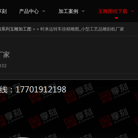
享刻
产品中心
加工案例
玉雕图纸下载



雕系列玉雕加工图
> » 时来运转车挂精雕图_小型工艺品雕刻机厂家
厂家
332