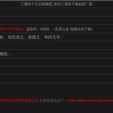
三通珠子玉石精雕图_享刻三通珠子雕刻机厂家
6z8Fw1tYzXMILw
提取码：8888 （百度云盘 电脑点击下载）
松、和田碧玉、新疆玉、和田玉等；
雕机；
州享刻科技科技有限公司
文章链接来源于：
https://www.xiangkekj.com/y