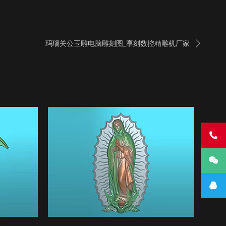

玛瑙关公玉雕电脑雕刻图_享刻数控精雕机厂家


