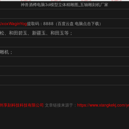
神兽酒樽电脑3d模型立体精雕图_五轴雕刻机厂家
3JxoxWaginYog
提取码：8888（百度云盘 电脑点击下载）
松、和田碧玉、新疆玉、和田玉等；
雕机；
州享刻科技科技有限公司
文章链接来源于：
https://www.xiangkekj.com/y