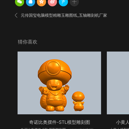

元传国玺电脑模型精雕玉雕图纸_五轴雕刻机厂家
猜你喜欢
奇诺比奥摆件-STL模型雕刻图
小黄人