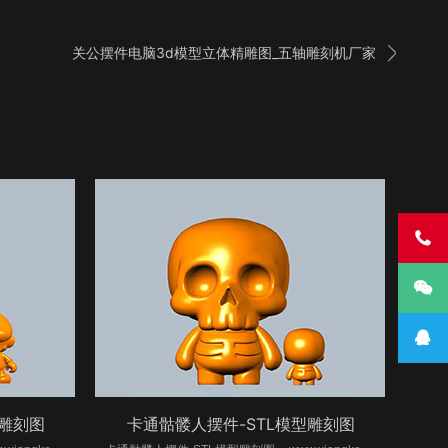

关公摆件电脑3d模型立体精雕图_五轴雕刻机厂家



型雕刻图
卡通骷髅人摆件-STL模型雕刻图