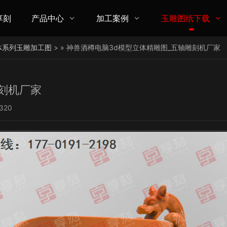
享刻
产品中心
加工案例
玉雕图纸下载



体系列玉雕加工图
> » 神兽酒樽电脑3d模型立体精雕图_五轴雕刻机厂家
刻机厂家
320