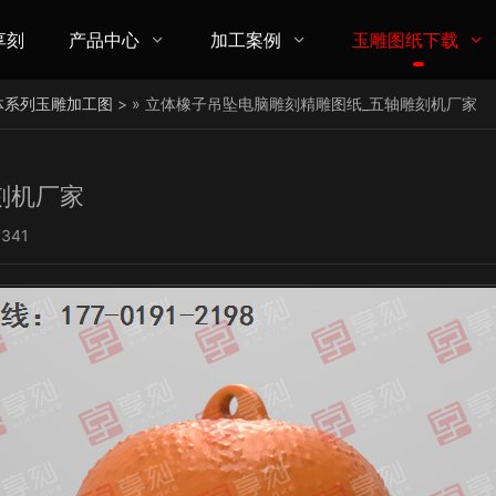
享刻
产品中心
加工案例
玉雕图纸下载



体系列玉雕加工图
> » 立体橡子吊坠电脑雕刻精雕图纸_五轴雕刻机厂家
刻机厂家
341