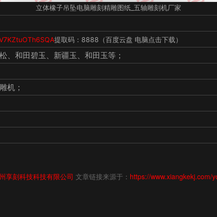
立体橡子吊坠电脑雕刻精雕图纸_五轴雕刻机厂家
MaV7KZtuOTh6SQA
提取码：8888（百度云盘 电脑点击下载）
松、和田碧玉、新疆玉、和田玉等；
雕机；
州享刻科技科技有限公司
文章链接来源于：
https://www.xiangkekj.com/y