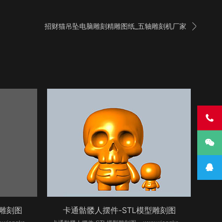

招财猫吊坠电脑雕刻精雕图纸_五轴雕刻机厂家



型雕刻图
卡通骷髅人摆件-STL模型雕刻图