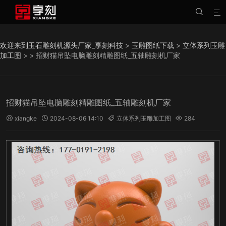


欢迎来到玉石雕刻机源头厂家_享刻科技
>
玉雕图纸下载
>
立体系列玉雕
加工图
> » 招财猫吊坠电脑雕刻精雕图纸_五轴雕刻机厂家
招财猫吊坠电脑雕刻精雕图纸_五轴雕刻机厂家
xiangke
2024-08-06 14:10
立体系列玉雕加工图
284



