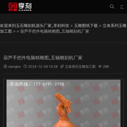


欢迎来到玉石雕刻机源头厂家_享刻科技
>
玉雕图纸下载
>
立体系列玉雕
加工图
> » 葫芦手把件电脑精雕图_五轴雕刻机厂家
葫芦手把件电脑精雕图_五轴雕刻机厂家
xiangke
2024-12-06 14:28
立体系列玉雕加工图
296



