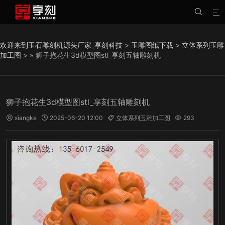


欢迎来到玉石雕刻机源头厂家_享刻科技
>
玉雕图纸下载
>
立体系列玉雕
加工图
> » 狮子抱花生3d模型图stl_享刻五轴雕刻机
狮子抱花生3d模型图stl_享刻五轴雕刻机
xiangke
2025-06-20 12:00
立体系列玉雕加工图
293



