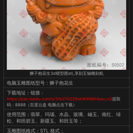
狮子抱花生3d模型图stl_享刻五轴雕刻机
电脑玉雕图纸型号：狮子抱花生
下载地址：链接
：
https://pan.baidu.com/s/1hVJ7iV229okW4M6Heav_cQ
提取
码：8888（百度云盘 电脑点击下载）
使用范围：翡翠、玛瑙、水晶、玻璃、岫玉、南红、绿
松、和田碧玉、新疆玉、和田玉等；
玉雕图纸格式：STL 格式；