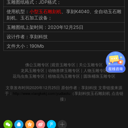
玉雕图纸格式：JDP格式；
使用机型：
小型玉石雕刻机
、享刻K4040、全自动玉石雕
刻机、玉石加工设备；
玉雕图纸上架时间：2020年12月25日
设计作者：享刻科技
文件大小：190Mb
佛公
玉雕
专区 |
观音
玉雕
专区 |
关公
玉雕
专区
龙凤
玉雕
专区 |
动物兽牌
玉雕
专区 |
人物
玉雕
专区
花鸟虫鱼
玉雕
专区 |
植物花鸟
玉雕
专区 |
圆珠桶珠玉雕专区
文章发布时间2020年12月25日 原创作者：享刻科技 文章链接来源
于：
（享刻科技玉石雕刻机 点击链
http://www.xiangkekj.com/yudiaotu
接）