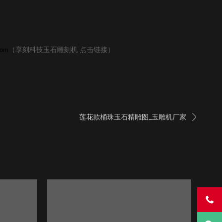
（享刻科技玉石雕刻机 点击链接）
com

莲花款桶珠玉石精雕图_玉雕机厂家
