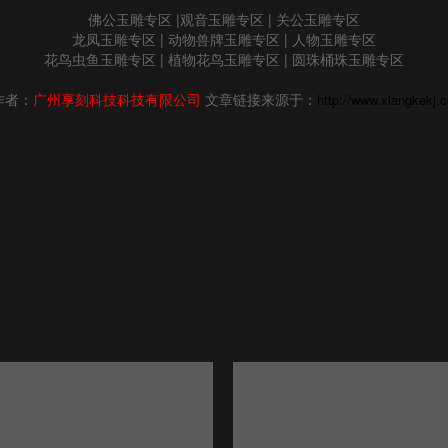
佛公
玉雕
专区 |
观音
玉雕
专区 |
关公
玉雕
专区
龙凤
玉雕
专区 |
动物兽牌
玉雕
专区 |
人物
玉雕
专区
花鸟虫鱼
玉雕
专区 |
植物花鸟
玉雕
专区 |
圆珠桶珠玉雕专区
作者：
广州享刻科技科技有限公司
文章链接来源于：
http://www.xiangkekj.