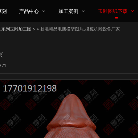
享刻
产品中心
加工案例
玉雕图纸下载



珠系列玉雕加工图
> » 核雕精品电脑模型图片_橄榄机雕设备厂家
家
371