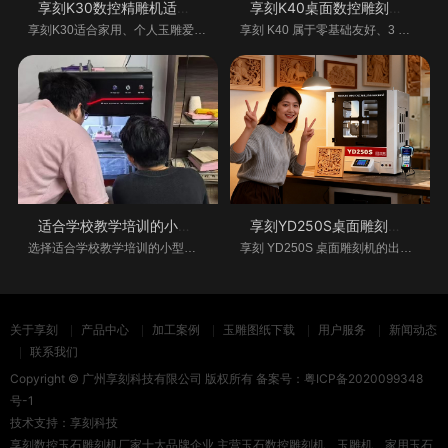
享刻K30数控精雕机适合居家用吗?
享刻K40桌面数控雕刻机操作难学吗
享刻K30适合家用、个人玉雕爱好者、小型居家工
享刻 K40 属于零基础友好、3 天可上手的桌面 CN
适合学校教学培训的小型桌面雕刻机怎么
享刻YD250S桌面雕刻机-金属加工的桌面级精
选择适合学校教学培训的小型桌面雕刻机，需综
享刻 YD250S 桌面雕刻机的出现，打破了这一困境
关于享刻
产品中心
加工案例
玉雕图纸下载
用户服务
新闻动态
联系我们
Copyright © 广州享刻科技有限公司 版权所有 备案号：
粤ICP备2020099348
号-1
技术支持：
享刻科技
享刻数控玉石雕刻机厂家十大品牌企业 主营玉石数控雕刻机、玉雕机、家用玉石