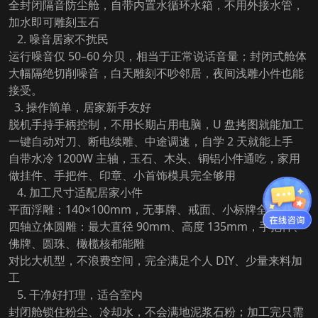
全封闭隔音防尘舱，自带内置水循环水箱，不用外接水管，
加水即可雕刻玉石
2. 噪音居家不扰民
运行噪音仅 50–60 分贝，相当于正常说话音量；封闭式舱体
大幅隔绝切削噪音，白天雕刻不吵邻居，夜间浅雕小件也能
接受。
3. 操作简单，居家新手友好
脱机手持手柄控制，不用长期占用电脑，U 盘拷图就能加工
一键自动对刀、断电续雕、中途调速，自学 2 天就能上手
自带水冷 1200W 主轴，玉石、木头、铜铝小件通吃，家用
做挂件、手把件、印章、小首饰模具完全够用
4. 加工尺寸适配居家小件
平面浮雕：140×100mm，无事牌、戒面、小标牌全覆盖
四轴立体圆雕：最大直径 90mm、高度 135mm，手把件、
佛牌、圆珠、橄榄核都能雕
对比大机型，不浪费空间，完全满足个人 DIY、少量来料加
工
5. 干净好打理，适合室内
封闭舱锁住粉尘、冷却水，不会满地泥浆石粉；加工完只需