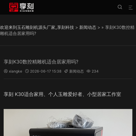


欢迎来到玉石雕刻机源头厂家_享刻科技
>
新闻动态
> » 享刻K30数控精
雕机适合居家用吗?
享刻K30数控精雕机适合居家用吗?
xiangke
2026-06-17 15:38
新闻动态
234




适合家用、个人玉雕爱好者、小型居家工作室
享刻 K30