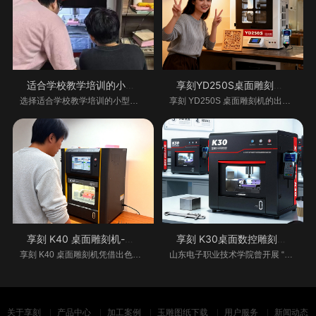
适合学校教学培训的小型桌面雕刻机怎么
享刻YD250S桌面雕刻机-金属加工的桌面级精
选择适合学校教学培训的小型桌面雕刻机，需综
享刻 YD250S 桌面雕刻机的出现，打破了这一困境
享刻 K40 桌面雕刻机-多行业的创意与生产
享刻 K30桌面数控雕刻机助力教学实践创新
享刻 K40 桌面雕刻机凭借出色性能，在多个行业大
山东电子职业技术学院曾开展 “雕刻机使用实践
关于享刻
产品中心
加工案例
玉雕图纸下载
用户服务
新闻动态