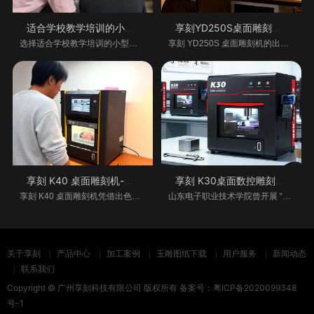
适合学校教学培训的小型桌面雕刻机怎么
享刻YD250S桌面雕刻机-金属加工的桌面级精
选择适合学校教学培训的小型桌面雕刻机，需综
享刻 YD250S 桌面雕刻机的出现，打破了这一困境
享刻 K40 桌面雕刻机-多行业的创意与生产
享刻 K30桌面数控雕刻机助力教学实践创新
享刻 K40 桌面雕刻机凭借出色性能，在多个行业大
山东电子职业技术学院曾开展 “雕刻机使用实践
关于享刻
产品中心
加工案例
玉雕图纸下载
用户服务
新闻动态
联系我们
Copyright © 广州享刻科技有限公司 版权所有 备案号：
粤ICP备2020099348
号-1