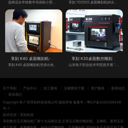
选择适合学校教学培训的小型桌面雕刻机，需综
享刻 YD250S 桌面雕刻机的出现，打破了这一困境
享刻 K40 桌面雕刻机-多行业的创意与生产
享刻 K30桌面数控雕刻机助力教学实践创新
享刻 K40 桌面雕刻机凭借出色性能，在多个行业大
山东电子职业技术学院曾开展 “雕刻机使用实践
关于享刻
产品中心
加工案例
玉雕图纸下载
用户服务
新闻动态
联系我们
Copyright © 广州享刻科技有限公司 版权所有 备案号：
粤ICP备2020099348
号-1
技术支持：
享刻科技
享刻数控玉石雕刻机厂家十大品牌企业 主营玉石数控雕刻机、玉雕机、家用玉石
加工机器、电脑雕刻机、自动小型雕刻机、玉器雕刻机,国内知名玉石珠宝加工服