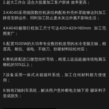
2.超大工作台 适合大批量加工客户群体 效率更高；
3.K4040采用德国数控机床结构配有外壳外罩能够达到加工
静音安静运作、同时加工防止废水灰尘外溅不影响生活；
4.K4040极限行程加工尺寸可达420*420*160mm 加工范
围更广；
5.配置1500W的大功率专业数控机使用的水冷变频主轴，精
度高、耐抗、省电、不烧刀、软硬材料轻松对应；
6.整机搭配进口微型丝杆导轨，精度上远远超越传统电脑玉
雕机的10%以上；
7.设备采用一体式水箱循环系统，加工任何材料都方便使
用；
9.独有Z轴刹车系统，解决用户意外断电主轴下滑 砸坏料子
造成损失；