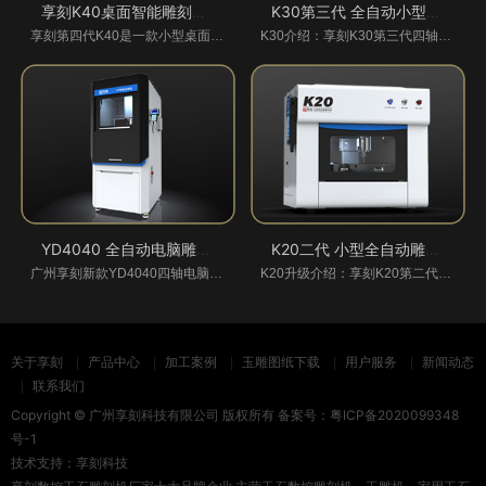
享刻K40桌面智能雕刻机_第四代
K30第三代 全自动小型玉石雕刻机
享刻第四代K40是一款小型桌面式智能雕刻机，采
K30介绍：享刻K30第三代四轴联动桌面级小型电脑
YD4040 全自动电脑雕刻玉石数控机_图片_参
K20二代 小型全自动雕刻机
广州享刻新款YD4040四轴电脑数控玉石雕刻机是玉
K20升级介绍：享刻K20第二代小型电脑雕刻机全新
关于享刻
产品中心
加工案例
玉雕图纸下载
用户服务
新闻动态
联系我们
Copyright © 广州享刻科技有限公司 版权所有 备案号：
粤ICP备2020099348
号-1
技术支持：
享刻科技