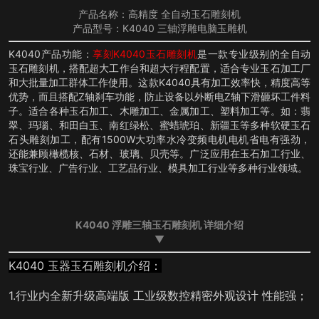
产品名称：高精度 全自动玉石雕刻机
产品型号：K4040 三轴浮雕电脑玉雕机
K4040产品功能：
享刻K4040玉石雕刻机
是一款专业级别的全自动
玉石雕刻机，搭配超大工作台和超大行程配置，适合专业玉石加工厂
和大批量加工群体工作使用。这款K4040具有加工效率快，精度高等
优势，而且搭配Z轴刹车功能，防止设备以外断电Z轴下滑砸坏工件料
子。适合各种玉石加工、木雕加工、金属加工、塑料加工等。如：翡
翠、玛瑙、和田白玉、南红绿松、蜜蜡琥珀、新疆玉等多种软硬玉石
石头雕刻加工，配有1500W大功率水冷变频电机电机省电有强劲，
还能兼顾橄榄核、石材、玻璃、贝壳等。广泛应用在玉石加工行业、
珠宝行业、广告行业、工艺品行业、模具加工行业等多种行业领域。
K4040 浮雕三轴玉石雕刻机 详细介绍
▼
K4040 玉器玉石雕刻机介绍：
1.行业内全新升级高端版 工业级数控精密外观设计 性能强；