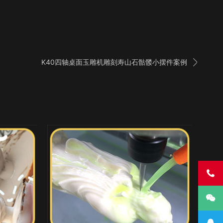

K40四轴桌面玉雕机雕刻寿山石骷髅小摆件案例


