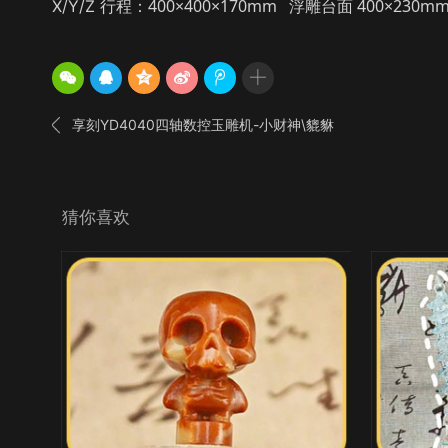
400×400×170mm 浮雕台面 400×230
X/Y/Z 行程：

享刻YD4040四轴数控玉雕机-小财神\貔貅
猜你喜欢